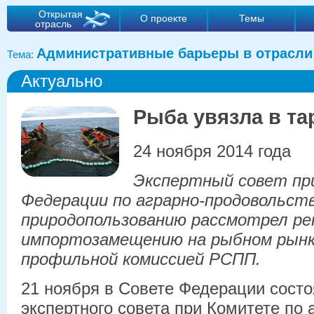
Открытая
О проекте
Темы
отрасль
Административные барьеры в отрасли
Тема:
Актуально
Рыба увязла в т
24 ноября 2014 года
Экспертный совет п
Федерации по аграрно-продовольст
природопользованию рассмотрел ре
импортозамещению на рыбном рынк
профильной комиссией РСПП.
21 ноября в Совете Федерации состо
экспертного совета при Комитете по 