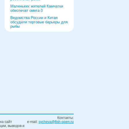
Маленьких жителей Камчатки
обеспечат омега-3
Ведомства России и Китая
обсудили торговые барьеры для
рыбы
Роспотребнадзор дал добро
форуму и выставке в Питере
Рыбаки выберут режим работы
на 2022 год
«Прибрежка» получила список
видов продукции
Ремонт судна за границей
обернулся уголовным делом
Контакты:
на сайт
e-mail:
sycheva@fish-open.ru
ции, выводов и