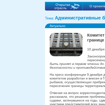
Открытая
О проект
отрасль
Административные б
Тема:
Актуально
Комитет
границе
10 декабря
Законопро
пересечен
быть принят в первом чтении до 
безопасности и противодействию
На пресс-конференции 9 декабря д
комитетом разработан и внесен в Г
рыбаков, осуществляющих прибреж
пересечения границы территориальн
Отвечая на вопрос корреспондента 
рассказала, что решение проблем
судами, затянувшееся на годы, сдв
участием представителей всех заи