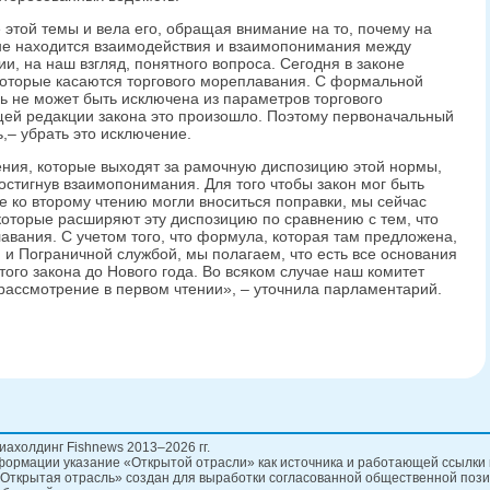
этой темы и вела его, обращая внимание на то, почему на
не находится взаимодействия и взаимопонимания между
, на наш взгляд, понятного вопроса. Сегодня в законе
которые касаются торгового мореплавания. С формальной
ь не может быть исключена из параметров торгового
щей редакции закона это произошло. Поэтому первоначальный
,– убрать это исключение.
ния, которые выходят за рамочную диспозицию этой нормы,
остигнув взаимопонимания. Для того чтобы закон мог быть
е ко второму чтению могли вноситься поправки, мы сейчас
которые расширяют эту диспозицию по сравнению с тем, что
авания. С учетом того, что формула, которая там предложена,
 и Пограничной службой, мы полагаем, что есть все основания
того закона до Нового года. Во всяком случае наш комитет
 рассмотрение в первом чтении», – уточнила парламентарий.
иахолдинг Fishnews 2013–2026 гг.
ормации указание «Открытой отрасли» как источника и работающей ссылки 
Открытая отрасль» создан для выработки согласованной общественной пози