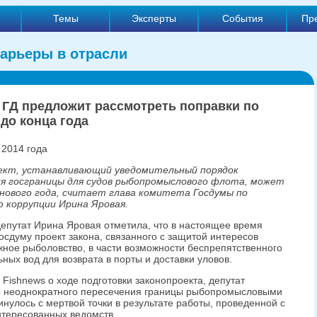
е
Темы
Эксперты
События
Пр
арьеры в отрасли
 ГД предложит рассмотреть поправки по
 до конца года
 2014 года
ект, устанавливающий уведомительный порядок
ия госграницы для судов рыбопромыслового флота, может
нового года, считает глава комитета Госдумы по
 коррупции Ирина Яровая.
епутат Ирина Яровая отметила, что в настоящее время
осдуму проект закона, связанного с защитой интересов
ное рыболовство, в части возможности беспрепятственного
ых вод для возврата в порты и доставки уловов.
Fishnews о ходе подготовки законопроекта, депутат
ы неоднократного пересечения границы рыбопромысловыми
инулось с мертвой точки в результате работы, проведенной с
нтересованных ведомств.