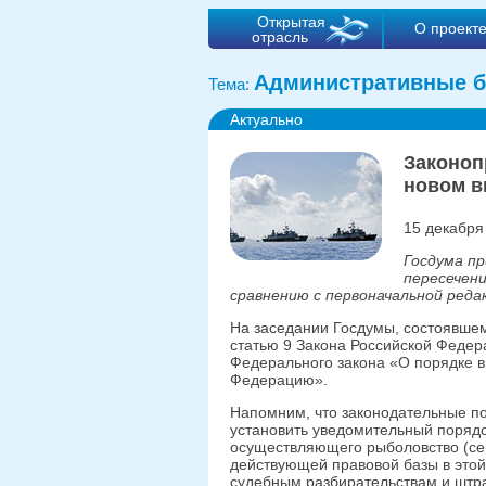
Открытая
О проект
отрасль
Административные б
Тема:
Актуально
Законоп
новом в
15 декабря
Госдума пр
пересечени
сравнению с первоначальной ред
На заседании Госдумы, состоявшем
статью 9 Закона Российской Федер
Федерального закона «О порядке в
Федерацию».
Напомним, что законодательные п
установить уведомительный порядо
осуществляющего рыболовство (се
действующей правовой базы в это
судебным разбирательствам и штр