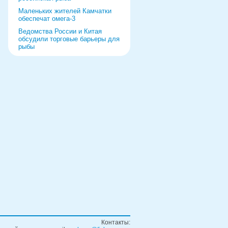
Маленьких жителей Камчатки
обеспечат омега-3
Ведомства России и Китая
обсудили торговые барьеры для
рыбы
Роспотребнадзор дал добро
форуму и выставке в Питере
Рыбаки выберут режим работы
на 2022 год
«Прибрежка» получила список
видов продукции
Ремонт судна за границей
обернулся уголовным делом
Контакты: