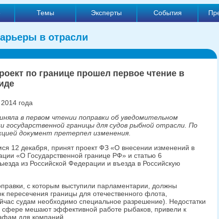
е
Темы
Эксперты
События
Пр
арьеры в отрасли
роект по границе прошел первое чтение в
иде
 2014 года
иняла в первом чтении поправки об уведомительном
и государственной границы для судов рыбной отрасли. По
акцией документ претерпел изменения
.
ся 12 декабря, принят проект ФЗ «О внесении изменений в
ации «О Государственной границе РФ» и статью 6
ыезда из Российской Федерации и въезда в Российскую
оправки, с которым выступили парламентарии, должны
к пересечения границы для отечественного флота,
йчас судам необходимо специальное разрешение). Недостатки
й сфере мешают эффективной работе рыбаков, привели к
афам для компаний.