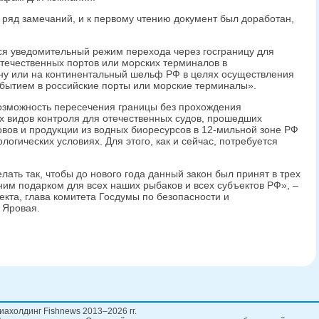
ряд замечаний, и к первому чтению документ был доработан,
тся уведомительный режим перехода через госграницу для
течественных портов или морских терминалов в
ну или на континентальный шельф РФ в целях осуществления
бытием в российские порты или морские терминалы».
озможность пересечения границы без прохождения
их видов контроля для отечественных судов, прошедших
овов и продукции из водных биоресурсов в 12-мильной зоне РФ
огических условиях. Для этого, как и сейчас, потребуется
ать так, чтобы до нового года данный закон был принят в трех
ним подарком для всех наших рыбаков и всех субъектов РФ», –
екта, глава комитета Госдумы по безопасности и
 Яровая.
иахолдинг Fishnews 2013–2026 гг.