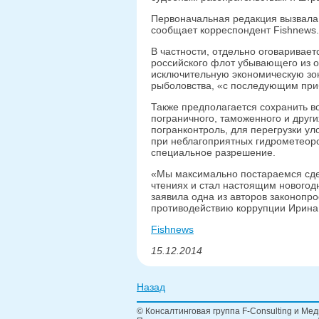
Первоначальная редакция вызвала 
сообщает корреспондент Fishnews.
В частности, отдельно оговаривае
российского флот убывающего из о
исключительную экономическую зо
рыболовства, «с последующим при
Также предполагается сохранить в
пограничного, таможенного и друг
погранконтроль, для перегрузки ул
при неблагоприятных гидрометеорол
специальное разрешение.
«Мы максимально постараемся сдел
чтениях и стал настоящим новогод
заявила одна из авторов законопро
противодействию коррупции Ирина
Fishnews
15.12.2014
Назад
© Консалтинговая группа F-Consulting и Мед