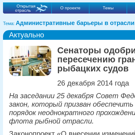
Открытая
О проекте
Темы
отрасль
Административные барьеры в отрасли
Тема:
Актуально
Сенаторы одобри
пересечению гра
рыбацких судов
26 декабря 2014 года
На заседании 25 декабря Совет Фе
закон, который призван обеспечит
порядок неоднократного прохождени
флота рыбной отрасли.
Законопроект «О внесении изменений