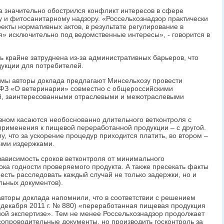
да значительно обострился конфликт интересов в сфере
 и фитосанитарному надзору. «Россельхознадзор практически
екты нормативных актов, в результате регулирование в
я» исключительно под ведомственные интересы», - говорится в
 крайне затруднена из-за административных барьеров, что
дукции для потребителей.
емы авторы доклада предлагают Минсельхозу провести
 ФЗ «О ветеринарии» совместно с общероссийскими
, заинтересованными отраслевыми и межотраслевыми
ном касаются необоснованно длительного ветконтроля с
применения к пищевой переработанной продукции – с другой.
у, что за ускорение процедур приходится платить, во втором –
ыми издержками.
зависимость сроков ветконтроля от минимального
ока годности проверяемого продукта. А также пресекать факты
есть расследовать каждый случай не только задержки, но и
ьных документов).
авторы доклада напомнили, что в соответствии с решением
 декабря 2011 г. № 880) «переработанная пищевая продукция
ой экспертизе». Тем не менее Россельхознадзор продолжает
сопроводительные документы, но производить госконтроль за