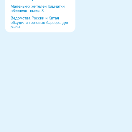
Маленьких жителей Камчатки
обеспечат омега-3
Ведомства России и Китая
обсудили торговые барьеры для
рыбы
Роспотребнадзор дал добро
форуму и выставке в Питере
Рыбаки выберут режим работы
на 2022 год
«Прибрежка» получила список
видов продукции
Ремонт судна за границей
обернулся уголовным делом