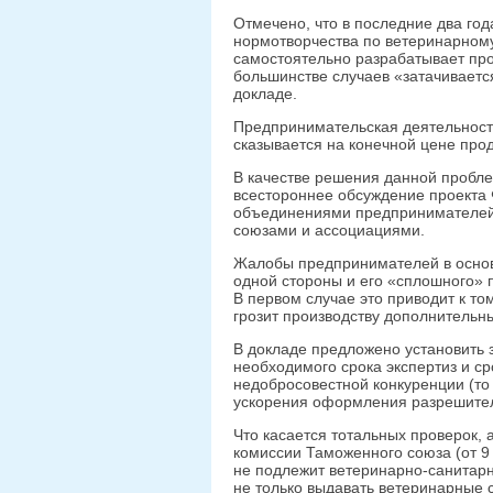
Отмечено, что в последние два го
нормотворчества по ветеринарному
самостоятельно разрабатывает про
большинстве случаев «затачиваетс
докладе.
Предпринимательская деятельность
сказывается на конечной цене про
В качестве решения данной пробл
всестороннее обсуждение проекта
объединениями предпринимателей
союзами и ассоциациями.
Жалобы предпринимателей в основ
одной стороны и его «сплошного» 
В первом случае это приводит к том
грозит производству дополнительн
В докладе предложено установить 
необходимого срока экспертиз и ср
недобросовестной конкуренции (то 
ускорения оформления разрешител
Что касается тотальных проверок, 
комиссии Таможенного союза (от 9
не подлежит ветеринарно-санитарн
не только выдавать ветеринарные 