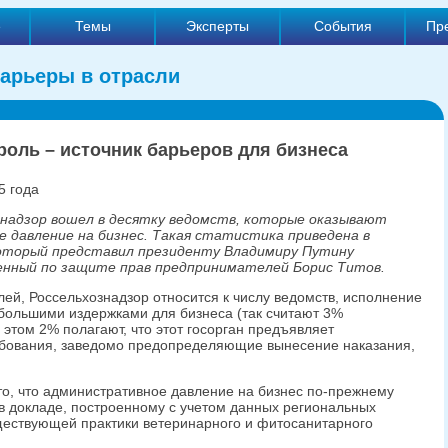
е
Темы
Эксперты
События
Пр
арьеры в отрасли
роль – источник барьеров для бизнеса
5 года
знадзор вошел в десятку ведомств, которые оказывают
 давление на бизнес. Такая статистика приведена в
который представил президенту Владимиру Путину
енный по защите прав предпринимателей Борис Титов.
й, Россельхознадзор относится к числу ведомств, исполнение
ибольшими издержками для бизнеса (так считают 3%
этом 2% полагают, что этот госорган предъявляет
бования, заведомо предопределяющие вынесение наказания,
то, что административное давление на бизнес по-прежнему
в докладе, построенному с учетом данных региональных
ществующей практики ветеринарного и фитосанитарного