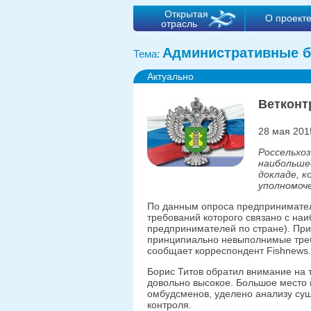
Открытая
О проект
отрасль
Административные б
Тема:
Актуально
Ветконт
28 мая 201
Россельхо
наибольшее
докладе, 
уполномоч
По данным опроса предпринимателе
требований которого связано с на
предпринимателей по стране). При 
принципиально невыполнимые тре
сообщает корреспондент Fishnews.
Борис Титов обратил внимание на 
довольно высокое. Большое место 
омбудсменов, уделено анализу су
контроля.