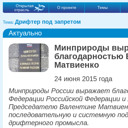
Открытая
О проекте
Темы
отрасль
Дрифтер под запретом
Тема:
Актуально
Минприроды выр
благодарностью 
Матвиенко
24 июня 2015 года
Минприроды России выражает благ
Федерации Российской Федерации и 
Председателю Валентине Матвиен
последовательную и системную по
дрифтерного промысла.