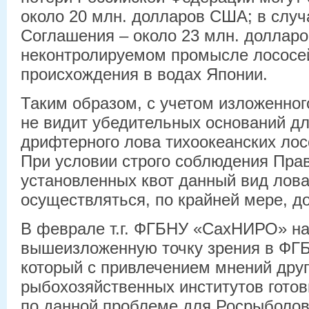
около 20 млн. долларов США; в случ
Соглашения – около 23 млн. доллар
неконтролируемом промысле лососей
происхождения в водах Японии.
Таким образом, с учетом изложенн
не видит убедительных оснований дл
дрифтерного лова тихоокеанских лос
При условии строго соблюдения Пра
установленных квот данный вид лов
осуществляться, по крайней мере, до
В феврале т.г. ФГБНУ «СахНИРО» н
вышеизложенную точку зрения в ФГ
который с привлечением мнений дру
рыбохозяйственных институтов гото
по данной проблеме для Росрыболов