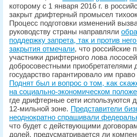
которому с 1 января 2016 г. в россий
закрыт дрифтерный промысел тихоок
Процесс подготовки изменений вызв
руководству страны направляли
обра
поддержку запрета, так и против него
закрытия отмечали
, что российские 
участники дрифтерного лова лососе
добросовестными приобретателями д
государство гарантировало им право 
Поднят был и вопрос о том, как скаж
на социально-экономическом полож
где дрифтерные сети используются д
12-мильной зоне.
Представители биз
неоднократно спрашивали федераль
что будет с действующими договора
долей, предусматривается ли компе