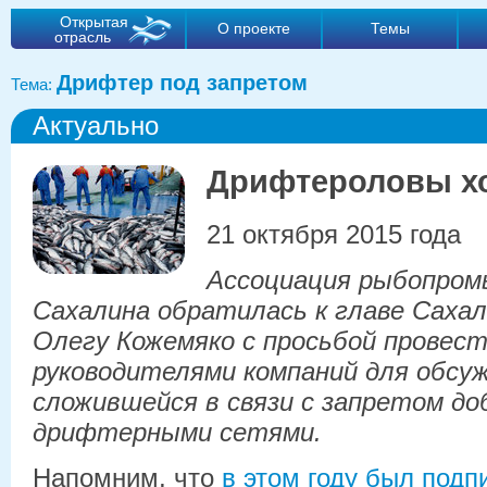
Открытая
О проекте
Темы
отрасль
Дрифтер под запретом
Тема:
Актуально
Дрифтероловы хо
21 октября 2015 года
Ассоциация рыбопро
Сахалина обратилась к главе Саха
Олегу Кожемяко с просьбой провест
руководителями компаний для обсу
сложившейся в связи с запретом до
дрифтерными сетями.
Напомним, что
в этом году был подп