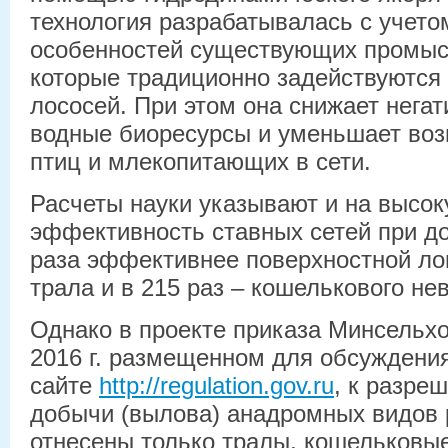
технология разрабатывалась с учето
особенностей существующих промыс
которые традиционно задействуются
лососей. При этом она снижает негат
водные биоресурсы и уменьшает во
птиц и млекопитающих в сети.
Расчеты науки указывают и на высо
эффективность ставных сетей при до
раза эффективнее поверхностной лов
трала и в 215 раз – кошелькового не
Однако в проекте приказа Минсельх
2016 г. размещенном для обсуждени
сайте
http://regulation.gov.ru
, к разре
добычи (вылова) анадромных видов
отнесены только тралы, кошельковые