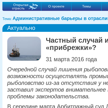
Открытая
О проекте
Темы
отрасль
Административные барьеры в отрасли
Тема:
Актуально
Частный случай и
«прибрежки»?
31 марта 2016 года
Очередной случай лишения рыболов
возможности осуществлять промы
рыболовство из-за отсутствия у не
заставил экспертов внимательнее 
проблемы законодательства.
В середине марта Арбитражный суд 