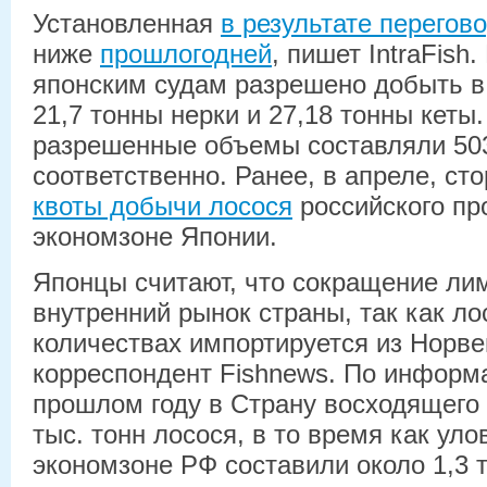
Установленная
в результате перегов
ниже
прошлогодней
, пишет IntraFish.
японским судам разрешено добыть в
21,7 тонны нерки и 27,18 тонны кеты. 
разрешенные объемы составляли 503
соответственно. Ранее, в апреле, с
квоты добычи лосося
российского пр
экономзоне Японии.
Японцы считают, что сокращение лим
внутренний рынок страны, так как л
количествах импортируется из Норве
корреспондент Fishnews. По информ
прошлом году в Страну восходящего 
тыс. тонн лосося, в то время как ул
экономзоне РФ составили около 1,3 т