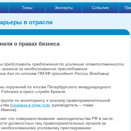
е
Темы
Эксперты
События
Пр
арьеры в отрасли
или о правах бизнеса
на представить предложения по усилению ответственности
 органов за необоснованное преследование
ние дал по итогам ПМЭФ президент России Владимир
ень поручений по итогам Петербургского международного
Fishnews в пресс-службе Кремля.
 группе по мониторингу и анализу правоприменительной
ства (
создана в этом году
, руководитель – глава
 Иванов).
ия «по совершенствованию законодательства РФ в части,
ости должностных лиц правоохранительных органов за
к необоснованному уголовному преследованию