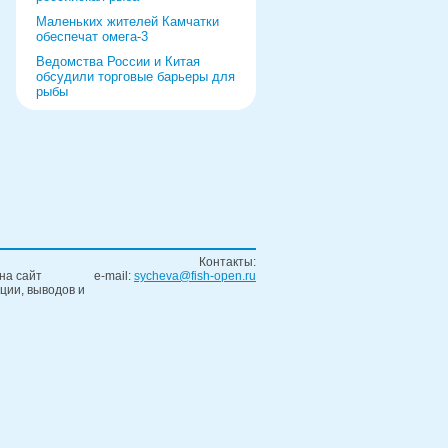
Маленьких жителей Камчатки
обеспечат омега-3
Ведомства России и Китая
обсудили торговые барьеры для
рыбы
Роспотребнадзор дал добро
форуму и выставке в Питере
Рыбаки выберут режим работы
на 2022 год
«Прибрежка» получила список
видов продукции
Ремонт судна за границей
обернулся уголовным делом
Контакты:
на сайт
e-mail:
sycheva@fish-open.ru
ции, выводов и