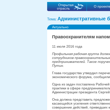
Открытая
О проект
отрасль
Административные б
Тема:
Актуально
Правоохранителям напомн
11 июля 2016 года
Профильная рабочая группа долж
сотрудников правоохранительных
предпринимателей. Такое поруче
Путин.
Глава государства утвердил переч
экономического форума, сообщили 
Одна из задач поставлена Рабочей
практики в сфере предприниматель
Администрации президента Сергей
Она должна представить предложен
касающейся усиления ответственн
совершение действий, приведших 