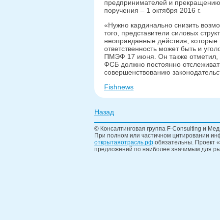
предпринимателей и прекращению 
поручения – 1 октября 2016 г.
«Нужно кардинально снизить возмо
того, представители силовых струк
неоправданные действия, которые 
ответственность может быть и уго
ПМЭФ 17 июня. Он также отметил, 
ФСБ должно постоянно отслеживат
совершенствованию законодательс
Fishnews
Назад
© Консалтинговая группа F-Consulting и Мед
При полном или частичном цитировании инф
открытаяотрасль.рф
обязательны. Проект «
предложений по наиболее значимым для ры