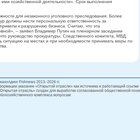
ими хозяйственной деятельности». Срок выполнения
жности для незаконного уголовного преследования. Более
тур должны нести персональную ответственность за
привели к разрушению бизнеса. Считаю, что эта
ловной», – заявил Владимир Путин на пленарном заседании
что руководство прокуратуры, Следственного комитета, МВД,
ь ситуацию на местах и при необходимости принимать меры по
тва.
иахолдинг Fishnews 2013–2026 гг.
ормации указание «Открытой отрасли» как источника и работающей ссылки 
Открытая отрасль» создан для выработки согласованной общественной пози
бохозяйственного комплекса вопросам.