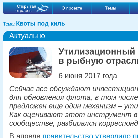
Открытая
О проекте
Темы
отрасль
Квоты под киль
Тема:
Актуально
Утилизационный 
в рыбную отрасл
6 июня 2017 года
Сейчас все обсуждают инвестицион
для обновления флота, в том числ
предложен еще один механизм – ут
Как оценивают этот инструмент в
сообществе, разбирался корреспонд
В апреле
правительство утвердило 