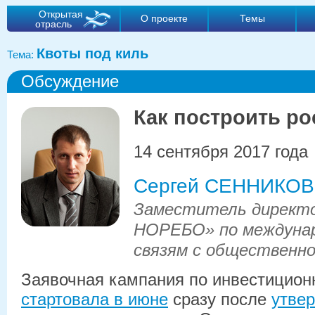
Открытая
О проекте
Темы
отрасль
Квоты под киль
Тема:
Обсуждение
Как построить ро
14 сентября 2017 года
Сергей СЕННИКОВ
Заместитель директ
НОРЕБО» по междунар
связям с общественн
Заявочная кампания по инвестицион
стартовала в июне
сразу после
утве