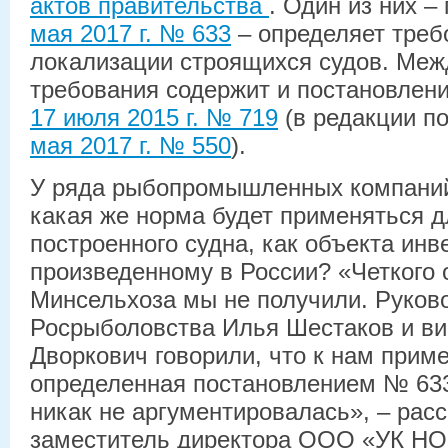
актов правительства
. Один из них 
мая 2017 г. № 633
– определяет треб
локализации строящихся судов. Меж
требования содержит и постановлен
17 июля 2015 г. № 719
(в редакции п
мая 2017 г. № 550
).
У ряда рыбопромышленных компаний
какая же норма будет применяться д
построенного судна, как объекта инв
произведенному в России? «Четкого 
Минсельхоза мы не получили. Руков
Росрыболовства Илья Шестаков и в
Дворкович говорили, что к нам прим
определенная постановлением № 633
никак не аргументировалась», – рас
заместитель директора ООО «УК Н