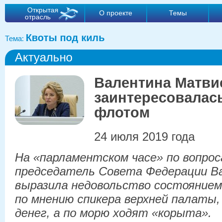
Открытая
О проекте
Темы
отрасль
Квоты под киль
Тема:
Актуально
Валентина Матви
заинтересовалас
флотом
24 июля 2019 года
На «парламентском часе» по вопро
председатель Совета Федерации В
выразила недовольство состоянием
по мнению спикера верхней палаты,
денег, а по морю ходят «корыта».