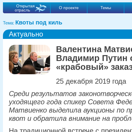
Открытая
О проекте
Темы
отрасль
Квоты под киль
Тема:
Актуально
Валентина Матви
Владимир Путин 
«крабовый» зака
25 декабря 2019 года
Среди результатов законотворчес
уходящего года спикер Совета Фед
Матвиенко выделила аукционы по п
квот и обратила внимание на проб
На традиционной встрече с президен