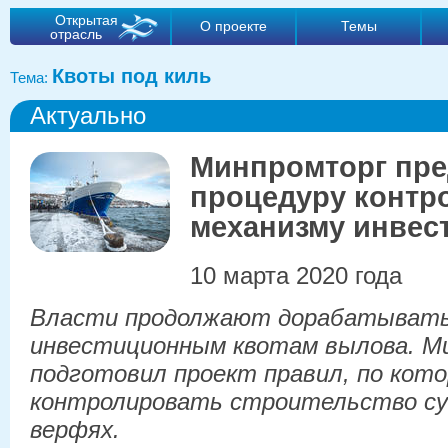
Открытая
О проекте
Темы
отрасль
Квоты под киль
Тема:
Актуально
Минпромторг пр
процедуру контр
механизму инвес
10 марта 2020 года
Власти продолжают дорабатывать 
инвестиционным квотам вылова. М
подготовил проект правил, по кот
контролировать строительство суд
верфях.