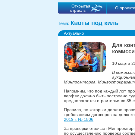
Открытая
О проект
отрасль
Квоты под киль
Тема:
Актуально
Для кон
комисс
10 марта 2
В комисси
аукционны
Минпромторга, Минвостокразвит
Напомним, что под каждый лот, п
верфях должно быть построено суд
предполагается строительство 35 с
Правила, по которым должно прове
требованиям договоров на долю к
2019 г. № 1506
.
За проверки отвечает Минпромторг
по осуществлению проверки соответ