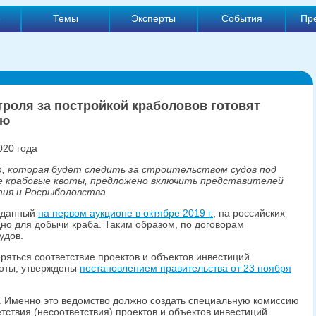
е
Темы
Эксперты
События
Пр
троля за постройкой краболовов готовят
ию
020 года
ю, которая будет следить за строительством судов под
е крабовые квоты, предложено включить представителей
ия и Росрыболовства.
роданный
на первом аукционе в октябре 2019 г.
, на российских
но для добычи краба. Таким образом, по договорам
удов.
ряться соответствие проектов и объектов инвестиций
воты, утверждены
постановлением правительства от 23 ноября
. Именно это ведомство должно создать специальную комиссию
ствия (несоответствия) проектов и объектов инвестиций.