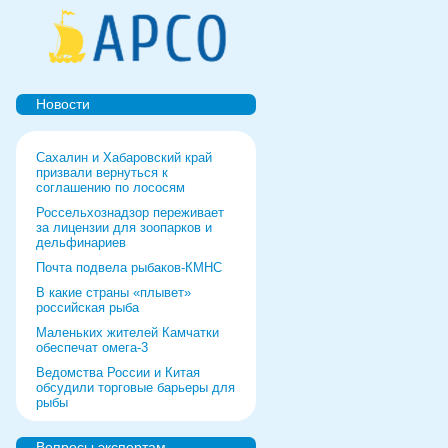
Новости
Сахалин и Хабаровский край
призвали вернуться к
соглашению по лососям
Россельхознадзор переживает
за лицензии для зоопарков и
дельфинариев
Почта подвела рыбаков-КМНС
В какие страны «плывет»
российская рыба
Маленьких жителей Камчатки
обеспечат омега-3
Ведомства России и Китая
обсудили торговые барьеры для
рыбы
Роспотребнадзор дал добро
форуму и выставке в Питере
Вопросы экспертам