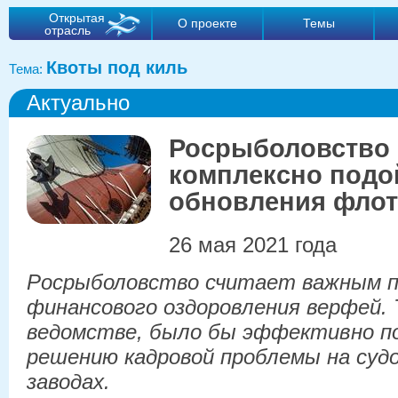
Открытая
О проекте
Темы
отрасль
Квоты под киль
Тема:
Актуально
Росрыболовство 
комплексно подо
обновления флот
26 мая 2021 года
Росрыболовство считает важным п
финансового оздоровления верфей. 
ведомстве, было бы эффективно п
решению кадровой проблемы на су
заводах.