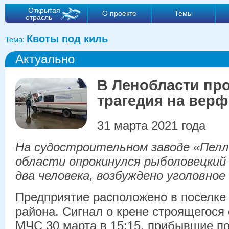
Открытая
О проекте
Темы
отрасль
Квоты под киль
Тема:
Актуально
В Ленобласти пр
трагедия на верф
31 марта 2021 года
На судостроительном заводе «Пелл
области опрокинулся рыболовецкий
два человека, возбуждено уголовное 
Предприятие расположено в поселке
района. Сигнал о крене строящегося 
МЧС 30 марта в 15:15. прибывшие п