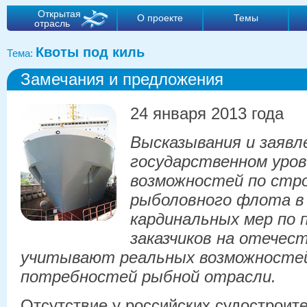
Открытая
О проекте
Темы
отрасль
Квоты под киль
Тема:
Замечания и предложения
24 января 2013 года
Высказывания и заявл
государственном уро
возможностей по стр
рыболовного флота в 
кардинальных мер по 
заказчиков на отечес
учитывают реальных возможностей
потребностей рыбной отрасли.
Отсутствие у российских судостроит