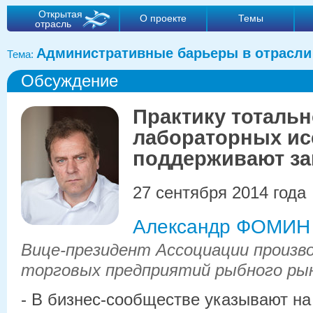
Открытая
О проекте
Темы
отрасль
Административные барьеры в отрасли
Тема:
Обсуждение
Практику тоталь
лабораторных ис
поддерживают за
27 сентября 2014 года
Александр ФОМИН
Вице-президент Ассоциации произв
торговых предприятий рыбного ры
- В бизнес-сообществе указывают н