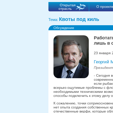
Открытая
О проект
отрасль
Квоты под киль
Тема:
Обсуждение
Работат
лишь в 
23 января 
Георгий
Президент
- Сегодня 
современны
если рыбак
всерьез ощутимые проблемы с фло
необходимыми техническими возмож
способы подключить к этому делу
К сожалению, точки соприкосновени
нет опыта создания собственных к
отечественные верфи, которые об