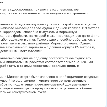
ва.
ыт в судостроении, привлекать их специалистов,
сти, так как
всем понятно, что покупка иностранного
оловиной года назад приступили к разработке концепта
ннажного многоцелевого судна
с длиной корпуса 119 метров.
 снюрреводом, способно выпускать и мороженую
щность фабрики, на которой может производиться даже филе,
рыбопродукции в сутки. Такое судно способно работать как в
зоне, так и в открытых районах Мирового океана. Однако
ее экономичного варианта – с длиной корпуса 85 метров и,
одственными показателями.
оятельно сегодня не под силу построить такое судно: его
мым минимальным расчетам составляет примерно 120-130
о
работать с такими проектами реально лишь в
и в Минпромторге было заявлено о необходимости создания
судов. Что еще важнее –
министерство подтвердило
бот по подготовке проектно-сметной документации.
 который планируется продолжить в конце января в более
оль же конструктивном русле.