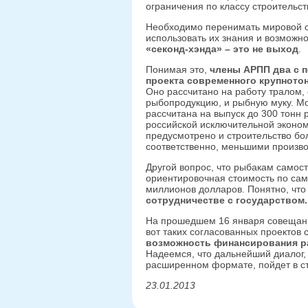
ограничения по классу строительст
Необходимо перенимать мировой оп
использовать их знания и возможно
«секонд-хэнда» – это не выход
.
Понимая это,
члены АРПП два с п
проекта современного крупното
Оно рассчитано на работу тралом,
рыбопродукцию, и рыбную муку. Мо
рассчитана на выпуск до 300 тонн 
российской исключительной эконом
предусмотрено и строительство бол
соответственно, меньшими произв
Другой вопрос, что рыбакам самост
ориентировочная стоимость по са
миллионов долларов. Понятно, чт
сотрудничестве с государством.
На прошедшем 16 января совещани
вот таких согласованных проектов 
возможность финансирования ра
Надеемся, что дальнейший диалог,
расширенном формате, пойдет в ст
23.01.2013