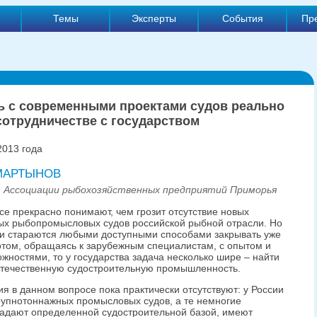
е
Темы
Эксперты
События
Пр
ь с современными проектами судов реально
сотрудничестве с государством
2013 года
 МАРТЫНОВ
 Ассоциации рыбохозяйственных предприятий Приморья
все прекрасно понимают, чем грозит отсутствие новых
х рыбопромысловых судов российской рыбной отрасли. Но
и стараются любыми доступными способами закрывать уже
том, обращаясь к зарубежным специалистам, с опытом и
ностями, то у государства задача несколько шире – найти
 отечественную судостроительную промышленность.
я в данном вопросе пока практически отсутствуют: у России
рупнотоннажных промысловых судов, а те немногие
ладают определенной судостроительной базой, имеют