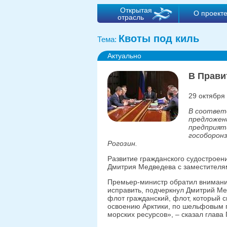
Открытая
О проект
отрасль
Квоты под киль
Тема:
Актуально
В Прави
29 октября
В соответ
предложен
предприят
гособоронз
Рогозин
.
Развитие гражданского судостроен
Дмитрия Медведева с заместителям
Премьер-министр обратил внимание
исправить, подчеркнул Дмитрий Ме
флот гражданский, флот, который с
освоению Арктики, по шельфовым п
морских ресурсов», – сказал глава