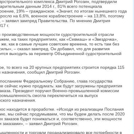
достроительного комплекса Дмитрий Рогозин, подтвердили
арительным данным 2014 г., 81% всего потенциала
роение, 19% – гражданское. «Значит, по итогам нынешнего года
ыросло на 6,6%, военное кораблестроение – на 13,8%, поэтому
, – заявил зампред Правительства. По мнению Дмитрия
17 г.
я производственные мощности судостроительной отрасли
ажем, на таких предприятиях, как «Севмаш» и «Звездочка»,
 же, как в самые лучшие советские времена, то есть там без
силы», – сказал зампред. Он добавил, что для развития
дится выходить за периметр Объединенной судостроительной
ре, то всего на 20 крупных предприятиях строится порядка 115
 назначения, сообщил Дмитрий Рогозин.
с посланием Федеральному Собранию, глава государства
же сейчас нужно продумать: как будут загружены предприятия
аказа. Президент поручил Военно-промышленной комиссии
промышленность смогла переключиться на выпуск
ского назначения.
рос находится в проработке. «Исходя из реализации Послания
ю, мы сейчас продумываем, что мы будем делать после 2020
ых заказов будет понижаться и, соответственно, эти мощности
 заказами», – заявил Дмитрий Рогозин.
ышленности и торговли проанализировало все потребности в