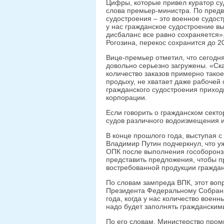
Цифры, которые привел куратор су
слова премьер-министра. По предв
судостроения – это военное судост
у нас гражданское судостроение в
дисбаланс все равно сохраняется»
Рогозина, перекос сохранится до 20
Вице-премьер отметил, что сегодн
довольно серьезно загружены. «Ск
количество заказов примерно такое
продыху, не хватает даже рабочей 
гражданского судостроения прихо
корпорации.
Если говорить о гражданском секто
судов различного водоизмещения и
В конце прошлого года, выступая 
Владимир Путин подчеркнул, что у
ОПК после выполнения гособоронз
представить предложения, чтобы 
востребованной продукции граждан
По словам зампреда ВПК, этот воп
Президента Федеральному Собрани
года, когда у нас количество военн
надо будет заполнять гражданскими
По его словам, Министерство пром