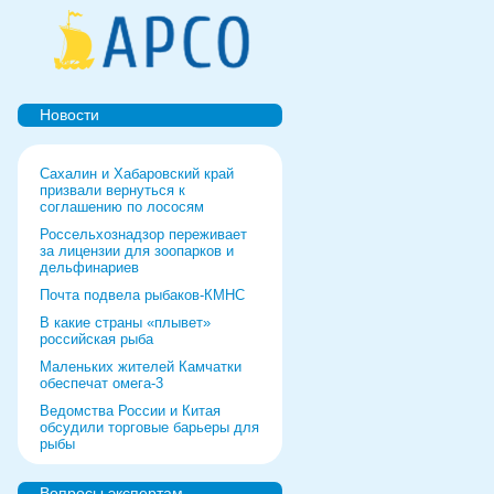
Новости
Сахалин и Хабаровский край
призвали вернуться к
соглашению по лососям
Россельхознадзор переживает
за лицензии для зоопарков и
дельфинариев
Почта подвела рыбаков-КМНС
В какие страны «плывет»
российская рыба
Маленьких жителей Камчатки
обеспечат омега-3
Ведомства России и Китая
обсудили торговые барьеры для
рыбы
Роспотребнадзор дал добро
форуму и выставке в Питере
Вопросы экспертам