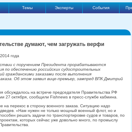
е
Темы
Эксперты
События
Пр
тельстве думают, чем загружать верфи
 2014 года
ствии с поручением Президента прорабатываются
ия по обеспечению российских судостроительных
ий гражданскими заказами после выполнения
аказа. Об этом заявил вице-премьер, зампред ВПК Дмитрий
ия обсуждалось на встрече председателя Правительства РФ
и 27 октября, сообщили Fishnews в пресс-службе кабмина.
 на перекос в сторону военного заказа. Ситуацию надо
дведев. «Нам нужен не только мощный военный флот, но и
пособен решать задачи по транспортировке судов и товаров, по
роектам, которых сейчас уже довольно много, по промыслу
 Правительства.