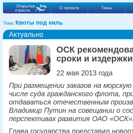
Открытая
О проекте
Темы
отрасль
Квоты под киль
Тема:
Актуально
ОСК рекомендова
сроки и издержки
22 мая 2013 года
При размещении заказов на морскую
числе суда гражданского флота, п
отдаваться отечественным произв
Владимир Путин на совещании о со
перспективах развития ОАО «ОСК»
Глава государства представил новог