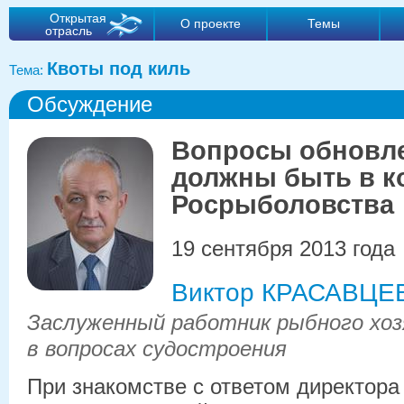
Открытая
О проекте
Темы
отрасль
Квоты под киль
Тема:
Обсуждение
Вопросы обновл
должны быть в к
Росрыболовства
19 сентября 2013 года
Виктор КРАСАВЦЕ
Заслуженный работник рыбного хоз
в вопросах судостроения
При знакомстве с ответом директора