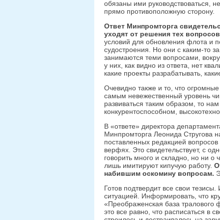
обязаны ими руководствоваться, не 
прямо противоположную сторону.
Ответ Минпромторга свидетельс
уходят от решения тех вопросо
условий для обновления флота и п
судостроения. Но они с каким-то 
занимаются теми вопросами, вокру
у них, как видно из ответа, нет к
какие проекты разрабатывать, какие
Очевидно также и то, что огромны
самым невежественный уровень чин
развиваться таким образом, то на
конкурентоспособном, высокотехно
В «ответе» директора департамент
Минпромторга Леонида Стругова на 
поставленных редакцией вопросов 
верфях. Это свидетельствует, с од
говорить много и складно, но ни о ч
лишь имитируют кипучую работу.
О
набившим оскомину вопросам.
Э
Готов подтвердит все свои тезисы. 
ситуацией. Информировать, что к
«Преображенская база тралового 
это все равно, что расписаться в с
строилось и достраивалось на зару