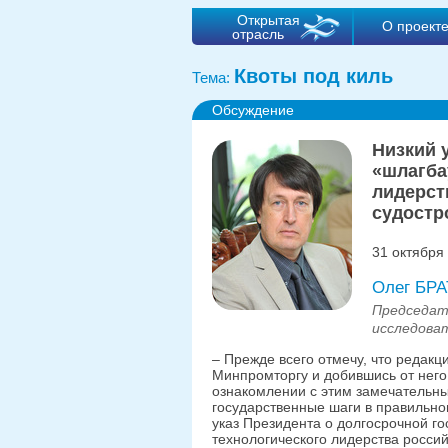
Открытая
О проект
отрасль
Квоты под киль
Тема:
Обсуждение
Низкий 
«шлагба
лидерст
судостр
31 октября
Олег БР
Председат
исследова
– Прежде всего отмечу, что редакц
Минпромторгу и добившись от него 
ознакомлении с этим замечательн
государственные шаги в правильно
указ Президента о долгосрочной г
технологического лидерства россий