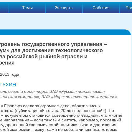
е
Темы
Эксперты
События
Пр
уровень государственного управления –
ум» для достижения технологического
ва российской рыбной отрасли и
оения
 2013 года
АТУХИН
ель совета директоров ЗАО «Русская пелагическая
тельская компания», ЗАО «Морская инженерная компания»
ия Fishnews сделала огромное дело, обратившись к
ответа (публикация «Квоты на 20 лет под новострой»). По
ым документом становится совершенно очевидным, что многие
м направлении – если таковым считать, например, последний
осударственной экономической политике в части достижения
ской экономики – живут сами по себе, а чиновники, которые