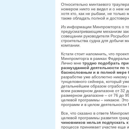
Относительно минтаевого траулера 
номером никто не видел и о нем ни
хотя кто, как не рыбаки, не только
также обладать полной и достовер
Из информации Минпромторга о том
предусматривающим механизм закре
совещании руководителя Росрыболо
строительства судна для добычи м
компании.
Кстати стоит напомнить, что проек
Минпромторга в рамках Федеральн
Лично мне
трудно подобрать при
разнузданной деятельности по т
баснословным и в полной мере
разработке уже абсолютно никому 
тунцеловного сейнера, который уж
детальнейшем образом отработан м
всем размерном диапазоне от 32 д
размерном диапазоне – от 76 до 95
целевой программы – никакое. Эт
программ и в целом деятельности
Все, что сказано в ответе Минпро
целевой программы развития гражд
чиновников нельзя подпускать к
процессе принимает участие еще 