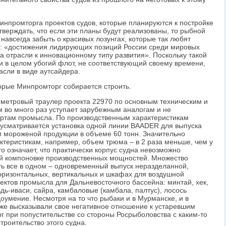
Минпромторга проектов судов, которые планируются к постройке
верждать, что если эти планы будут реализованы, то рыбной
 навсегда забыть о красивых лозунгах, которые так любят
а: «достижения лидирующих позиций России среди мировых
 отрасли к инновационному типу развития». Поскольку такой
и в целом убогий флот, не соответствующий своему времени,
асли в виде аутсайдера.
торые Минпромторг собирается строить.
метровый траулер проекта 22970 по основным техническим и
 во много раз уступает зарубежным аналогам и не
артам промысла. По производственным характеристикам
едусматривается установка одной линии BAADER для выпуска
ом мороженой продукции в объеме 60 тонн. Значительно
ктеристикам, например, объем трюма – в 2 раза меньше, чем у
то означает, что практически корпус судна невозможно
ой компоновке производственных мощностей. Множество
ь все в одном – одновременный выпуск неразделанной,
оризонтальных, вертикальных и шкафах для воздушной
ъектов промысла для Дальневосточного бассейна: минтай, хек,
ьдь-иваси, сайра, камбаловые (камбала, палтус), лосось
доумение. Несмотря на то что рыбаки и в Мурманске, и в
уже высказывали свое негативное отношение к устаревшим
г при попустительстве со стороны Росрыболовства с каким-то
троительство этого судна.