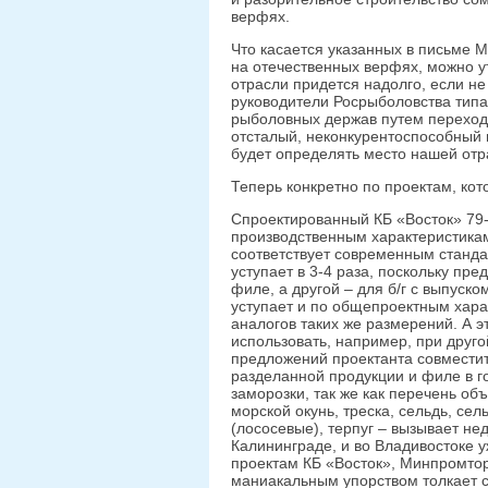
верфях.
Что касается указанных в письме 
на отечественных верфях, можно ут
отрасли придется надолго, если не
руководители Росрыболовства тип
рыболовных держав путем перехода
отсталый, неконкурентоспособный 
будет определять место нашей отр
Теперь конкретно по проектам, ко
Спроектированный КБ «Восток» 79-
производственным характеристикам
соответствует современным станд
уступает в 3-4 раза, поскольку пр
филе, а другой – для б/г с выпуск
уступает и по общепроектным хара
аналогов таких же размерений. А э
использовать, например, при друг
предложений проектанта совместит
разделанной продукции и филе в г
заморозки, так же как перечень об
морской окунь, треска, сельдь, сел
(лососевые), терпуг – вызывает не
Калининграде, и во Владивостоке 
проектам КБ «Восток», Минпромтор
маниакальным упорством толкает с