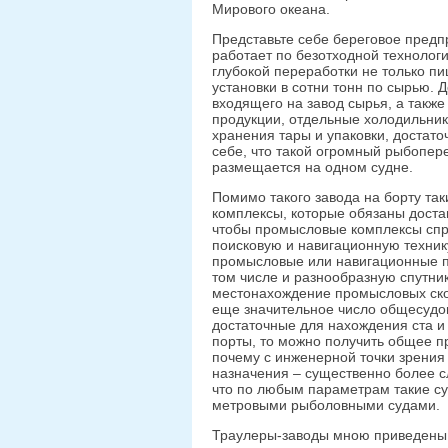
Мирового океана.
Представьте себе береговое предп
работает по безотходной технологи
глубокой переработки не только п
установки в сотни тонн по сырью. 
входящего на завод сырья, а такж
продукции, отдельные холодильник
хранения тары и упаковки, достато
себе, что такой огромный рыбопере
размещается на одном судне.
Помимо такого завода на борту т
комплексы, которые обязаны доста
чтобы промысловые комплексы спр
поисковую и навигационную техник
промысловые или навигационные п
том числе и разнообразную спутн
местонахождение промысловых скоп
еще значительное число общесудов
достаточные для нахождения ста и
порты, то можно получить общее пр
почему с инженерной точки зрения
назначения – существенно более с
что по любым параметрам такие су
метровыми рыболовными судами.
Траулеры-заводы мною приведены в