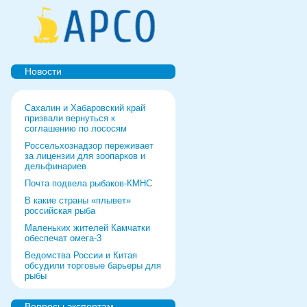
Новости
Сахалин и Хабаровский край
призвали вернуться к
соглашению по лососям
Россельхознадзор переживает
за лицензии для зоопарков и
дельфинариев
Почта подвела рыбаков-КМНС
В какие страны «плывет»
российская рыба
Маленьких жителей Камчатки
обеспечат омега-3
Ведомства России и Китая
обсудили торговые барьеры для
рыбы
Роспотребнадзор дал добро
форуму и выставке в Питере
Вопросы экспертам