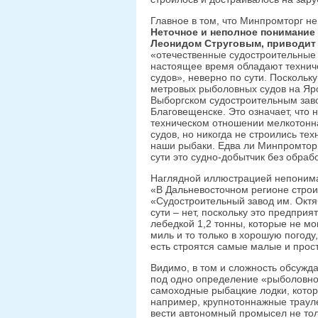
Главное в том, что Минпромторг н
Неточное и неполное понимание
Леонидом Струговым, приводит
«отечественные судостроительные
настоящее время обладают технич
судов», неверно по сути. Поскольк
метровых рыболовных судов на Яро
Выборгском судостроительным заво
Благовещенске. Это означает, что 
техническом отношении мелкотонна
судов, но никогда не строились те
наши рыбаки. Едва ли Минпромторг 
сути это судно-добытчик без обрабо
Наглядной иллюстрацией непонима
«В Дальневосточном регионе стро
«Судостроительный завод им. Октя
сути – нет, поскольку это предпри
лебедкой 1,2 тонны, которые не мо
миль и то только в хорошую погоду,
есть строятся самые малые и прос
Видимо, в том и сложность обсужд
под одно определение «рыболовное
самоходные рыбацкие лодки, котор
например, крупнотоннажные трауле
вести автономный промысел не тол