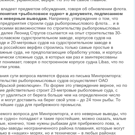
е владеет предметом обсуждения, говоря об обновлении флота.
 понятия «рыболовное судно» в документе, подписанном
 к неверным выводам.
Например, утверждение о том, что
 предприятия строили суда рыбопромыслового флота… и в
ескими возможностями по строительству рыбопромысловых
у далее Леонид Стругов ссылается на опыт строительства 30-
славском судостроительном заводе, корпусов судов на
де и 20-метровых судов на судостроительном заводе в
на российских верфях строились только самые простые в
жные суда, не предполагающие обработку улова, и корпуса
хнически сложные суда, в которых как раз и заинтересованы
понимает, говоря о построенном корпусе судна Libas, что по
тки улова.
ния сути вопроса является фраза из письма Минпромторга:
ительство рыбопромысловых судов осуществляет ОАО
брьской революции». По форме это утверждение верное, но по
ятие действительно строит 23-метровые рыболовные суда, с
гут удаляться от берега больше чем на определенное число
 и могут доставить на берег свой улов – до 24 тонн рыбы. То
тейшие суда для прибрежного промысла.
аемого вопроса для Минпромторга, и его неверные выводы, что
 судно» попадают и такие простейшие, можно сказать, малые
ые, конечно, тоже нужны рыбакам для прибрежного лова, и,
ры-заводы неограниченного района плавания, которые могут
ько в «наших» морях, но и технически – в любых районах