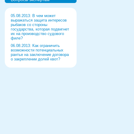
Рыбаки выберут режим работы
на 2022 год
05.08.2013: В чем может
«Прибрежка» получила список
выражаться защита интересов
видов продукции
рыбаков со стороны
государства, которая подвигнет
Ремонт судна за границей
их на производство судового
обернулся уголовным делом
филе?
06.08.2013: Как ограничить
возможности потенциальных
рантье на заключение договора
о закреплении долей квот?