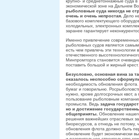
крупно- и среднетоннажные суда 
экономической зоне на Дальнем Вос
рыболовные суда никогда не стр
очень и очень непростая.
Дело не
базового комплектующего оборудов
холодильных, электронных комплекс
заранее гарантирует неконкурентос
Именно привлечение современных 
рыболовных судов является самым
есть чем привлечь эти технологии 
отечественного высотехнологичного
Минпромторга становится очевидн
поставить большой и жирный крест.
Безусловно, основная вина за т
оказалось неспособно сформул
необходимость обновления флота.
бумаг и говорильню. Росрыболовст
нужно, кроме долгосрочных квот, а
пользование рыболовным компаниям
промысла. Ведь
задача государст
но и достижение государственн
общеприняты.
Обновление нашего
решения важнейших отраслевых за
биоресурсов, а отнюдь не потому, 
обновления флота должно быть пе
обновление будет экономически в
и разорительное строительство сом