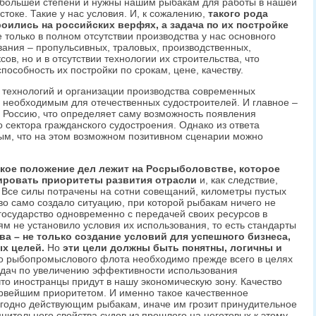
в большей степени и нужны нашим рыбакам для работы в нашей
токе. Такие у нас условия. И, к сожалению,
такого рода
оились на российских верфях, а задача по их постройке
 только в полном отсутствии производства у нас основного
ания – пропульсивных, траловых, производственных,
ов, но и в отсутствии технологии их строительства, что
пособность их постройки по срокам, цене, качеству.
технологий и организации производства современных
 необходимым для отечественных судостроителей. И главное –
в Россию, что определяет саму возможность появления
 сектора гражданского судостроения. Однако из ответа
ым, что на этом возможном позитивном сценарии можно
акое положение дел лежит на Росрыболовстве, которое
ировать приоритеты развития отрасли
и, как следствие,
 Все силы потрачены на сотни совещаний, километры пустых
во само создало ситуацию, при которой рыбакам ничего не
 государство одновременно с передачей своих ресурсов в
 не установило условия их использования, то есть стандарты
ва – не только создание условий для успешного бизнеса,
ых целей.
Но
эти цели должны быть понятны, логичны и
 рыбопромыслового флота необходимо прежде всего в целях
дач по увеличению эффективности использования
что иностранцы придут в нашу экономическую зону. Качество
рвейшим приоритетом. И именно такое качественное
ыгодно действующим рыбакам, иначе им грозит принудительное
нительного свойства судов из прошлого на неготовых к этому