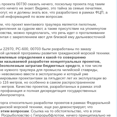
проекта 00730 сказать нечего, поскольку проекта под таким
кто ничего не знает. Видимо, это тайна за семью печатями,
 могут, но и должны знать все, что разработано в рамках ФЦП, а
ной информацией по всем вопросам.
, что проект минтаевого траулера является пилотным,
пления за судном квот, а также присутствие на упомянутом
вства, можно предполагать, что речь идет о проталкивании
интая с закреплением квот для близкой ему дальневосточной
ты 22970, РС-600, 00703 были разработаны по заказу
ой целевой программы развития гражданской морской техники.
емлемые определения к какой-то совершенно
ак называемой разработке концептуальных проектов,
 бесполезным затратам бюджетных средс
тв, в том числе
не нужного траулера для промысла чилийской ставриды,
е невозможно ввести в эксплуатацию и который уже
ировыми проектантами за пятьдесят лет их эксплуатации во
о 116 метров, но особенно в самом распространенном
 метров. Качество проектов, разработанных в рамках этой
о профанация и полная дискредитация государственных
 Минпромторга.
мторга относительно разработки проектов в рамках Федеральной
анской морской техники, еще раз демонстрирует, что
 этим вопросам
. Ссылка на то обстоятельство, что в этом
и Росрыболовство с Гипрорыбфлотом, ничего принципиально не