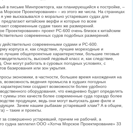
ный в письме Минпромторга, как планирующийся к постройке, –
 Морское Проектирование» – из этого же числа. На страницах
 я уже высказывался о морально устаревших судах для
 предлагают китайские верфи и которые по всем
упают современным судам таких же размерений.
е Проектирование» проект РС-600 очень близок к китайским
ействительно современных судов подобных размерений.
у действительно современными судами и РС-600.
му корпуса и, как следствие, лучшие мореходные и
но лучшие общепроектные характеристики, большие тяговые
водительность, высокий ледовый класс и, как следствие,
д. Они могут работать в суровых погодных условиях, с
ов базирования или зон укрытия.
росы экономики, в частности, большее время нахождения на
а, возможность ведения промысла в худших погодных
характеристики создают возможности более удобного
водственного оборудования, что ежедневно будет определять
ет суммы этих качеств более современные суда гораздо более
водстве продукции, ведь они могут выпускать даже филе и
одукции. Зачем нашим рыбакам устаревший хлам? А в общем,
а) – такие и проекты.
г за совершенно устаревший, причем не рабочий, а
ого судна заплатил ООО «Хотча Морское Проектирование» 33