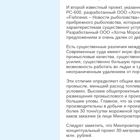
И второй известный проект, указан
РС-600, разработанный ООО «Хотча
«Fishnews – Новости рыболовства»
прибрежного рыболовства, которые
характеристикам существенно уст
Разработанный ООО «Хотча Морско
предложениям и очень далек от д
Есть существенные различия межд
Современные суда имеют иную фор
промысловые качества, существен
усилия, существенно большую произ
возможность работать во льдах и т.
неограниченным удалением от порт
Эти отличия определяют общие воп
промысле, меньший расход топлив
условиях. Высокие общепроектные 
размещения промыслового и произ
большие уловы. Главное, что за сч
производительны в добыче и произ
более 30 тонн/сутки мороженой пр
каков заказчик (в лице Минпромторг
Следует заметить, что Минпромтор
концептуальный проект 30-метров
млн. рублей.