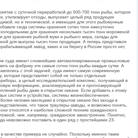
риятие с суточной переработкой до 500-700 тонн рыбы, которое
и, утилизирует отходы, выпускает целый ряд продукции
ищевой, но и технической, и имеющее для этого рыбомучные
Добавьте сюда системы хранения сотен тонн ежесуточно
е холодильники для хранения нескольких тысяч тонн мороженой
и для хранения рыбной муки и рыбьего жира, склады для
чной для выпуска тысяч тонн продукции. А теперь представьте
рабатывающий завод, каких и на берегу в России просто нет,
акие суда имеют сложнейшие автоматизированные промысловые
вить на фабрику эти самые сотни тонн рыбы каждые сутки. А
авлялись с этой задачей, суда имеют самую современную
у, которая представляет собой не только отдельные
риборы, а целый исследовательский комплекс, получающий в
иковую информацию, анализирующий ее и прогнозирующий
лений рыбы даже в открытом океане. Если добавить к этому
ых систем и устройства, системы жизнеобеспечения,
 более человек месяцами в открытом океане без захода в
едставление, что такое траулеры-заводы, и возможно понять,
 они относятся к наиболее сложной технике гражданского
ложной, чем, например, гражданское авиастроение. Понятно,
да невозможно поставить в один ряд с простейшими 23-
 качестве примера не случайно. Поскольку именно такие