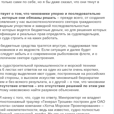
только сами по себе, но я бы даже сказал, что они тянут в
твует о том, что чиновники упорно и последовательно
в, которые они обязаны решать
– прежде всего, от создания
оявления у нас высокотехнологичного сектора гражданского
завидным упорством и завидной последовательностью
г которых водятся бюджетные деньги, но для решения которых
валификации и реальных прав определять за судовладельцев,
 суда строить и на каких работать.
е бюджетные средства тратятся впустую, поддерживая тем
овников и их ведомств. Если ситуация и далее будет
м следует забыть и о современном рыболовном флоте, и о
логичном секторе судостроения.
а судостроительной промышленности и морской техники
6 листах нет ответов ни на один из шести очень коротких,
по поводу выделения квот судам, построенным на российских
ной стороны, о высоком искусстве чиновничьей бюрократии
ем и без всякого результата, а с другой – о том, что чиновники
тсутствие ответов – это отсутствие решений по этим уже
тому невозможно найти разумное объяснение.
И начну с того, что, судя по ответу, Минпромторг не владеет
рупнотоннажный траулер «Генерал Трошев» построен для ОАО
флота» силами компании «Хотча Морское Проектирование» –
воей некомпетентности, ведь как известно, судно полностью
бежной, украинской, верфи. Но это не самое главное.